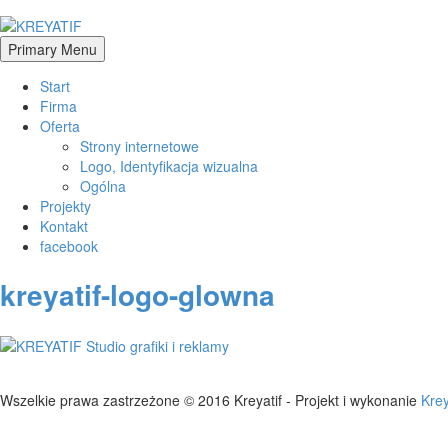
Skip
to
KREYATIF
Projektowanie
content
Primary Menu
graficzne,
strony
Start
www
Firma
Oferta
Strony internetowe
Logo, Identyfikacja wizualna
Ogólna
Projekty
Kontakt
facebook
kreyatif-logo-glowna
Wszelkie prawa zastrzeżone © 2016 Kreyatif - Projekt i wykonanie
Krey