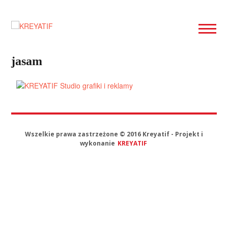
Skip
to
content
Projektowanie
graficzne,
KREYATIF
strony
jasam
www
Wszelkie prawa zastrzeżone © 2016 Kreyatif - Projekt i
wykonanie
KREYATIF