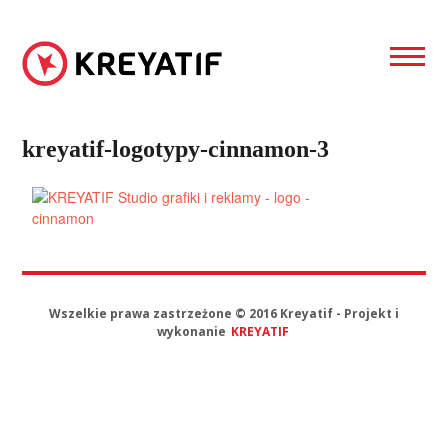
Skip
to
content
Projektowanie
graficzne,
KREYATIF
strony
kreyatif-logotypy-cinnamon-3
www
Wszelkie prawa zastrzeżone © 2016 Kreyatif - Projekt i
wykonanie
KREYATIF